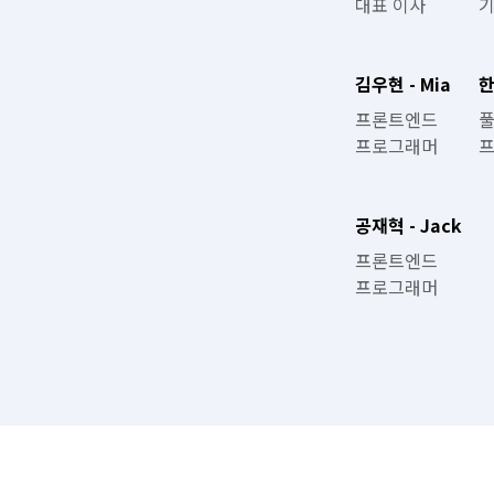
대표 이사
기
김우현 - Mia
한
프론트엔드 

풀
프로그래머
공재혁 - Jack
프론트엔드

프로그래머