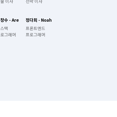
술 이사
전략 이사
창수 - Are
정다희 - Noah
스택

프론트엔드

프로그래머
프로그래머