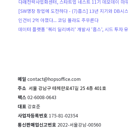
다래전략사업화센터, 스타트업 네스트 11기 데모데이 마
[SW명장 창업에 도전하다 - (7)홉스] 13년 지기와 DB시스
인건비 2억 아꼈다... 코딩 몰라도 주무른다
데이터 플랫폼 '쿼리 딜리버리' 개발사 '홉스', 시드 투자 
메일
 contact@hopsoffice.com
주소
서울 강남구 테헤란로47길 25 4층 401호
팩스
 02-6008-0643
대표
 강효준
사업자등록번호
 175-81-02354
통신판매업신고번호
 2022-서울강남-00560